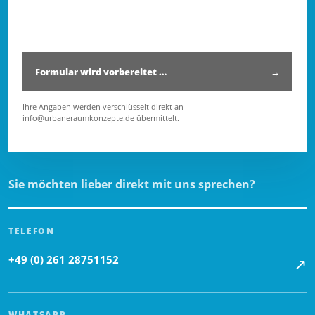
Sicherheitsprüfung wird geladen …
Formular wird vorbereitet …
→
Ihre Angaben werden verschlüsselt direkt an
info@urbaneraumkonzepte.de übermittelt.
Sie möchten lieber direkt mit uns sprechen?
TELEFON
+49 (0) 261 28751152
↗
WHATSAPP